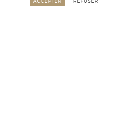
16.25 m
ACCEPTER
REFUSER
LARGEUR
4.96 m
CABINE(S)
2